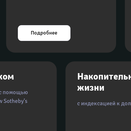
Подробнее
жом
Накопительн
жизни
с помощью 
 Sotheby’s 
с индексацией к до