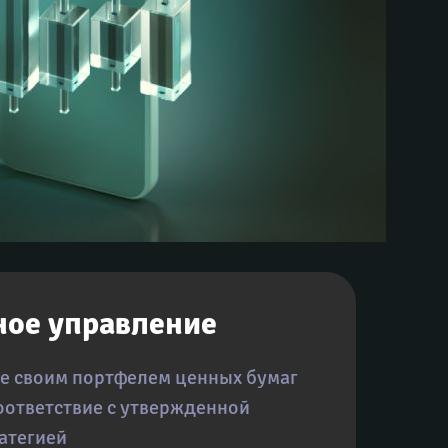
ое управление
е своим портфелем ценных бумаг 
оответствие с утвержденной 
атегией